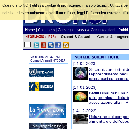
Questo sito NON utilizza cookie di profilazione, ma solo tecnici. Utilizza pe
nel sito ed eventualmente disabilitarne l'uso, leggi l'informativa estesa sull'ut
Home
|
Chi siamo
|
Convegni
|
News & Comunicazioni
|
Pubbli
Visite Annuali: 479761
Contatti Annuali: 8783427
[14-02-2023]
Sincronizzare i ritmi 
l'apprendimento negli a
psicoacustica associa
[14-01-2023]
Battiti Binaurali: una 
utile per alcuni distur
associazione alla rT
[14-12-2022]
Riduzione del compor
alimentare e dell’obes