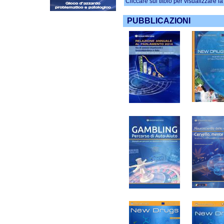
Possibile il recupero d
Cliccare sul titolo per visualizzare l
dopamina se si smett
[01-04-2014]
PUBBLICAZIONI
Leggi antifumo a tutela
revisione sistematica
[25-07-2016]
L’alcol può causare tu
da una nuova revision
[13-03-2014]
USA: sigarette elettro
breve
[20-02-2014]
Fumo ma non sono un 
californiano
[10-12-2013]
Padri: cruciali per il
sociali nei figli
[25-11-2013]
Cannabinoidi sintetici
con l’infarto ischemic
[20-11-2013]