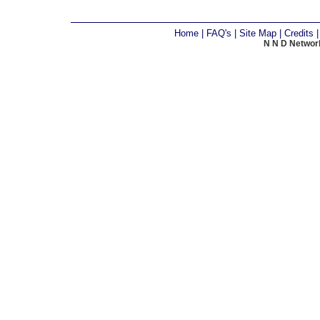
Home
|
FAQ's
|
Site Map
|
Credits
N N D Network