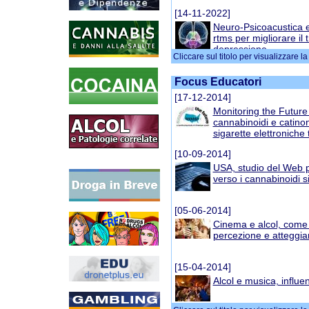
[14-11-2022]
Neuro-Psicoacustica 
rtms per migliorare il 
depressione
Cliccare sul titolo per visualizzare l
[31-08-2016]
Focus Educatori
Fattori predittivi dell’u
neuroimaging
[17-12-2014]
Monitoring the Future 
cannabinoidi e catinon
[25-08-2016]
sigarette elettroniche 
Come si formano i pen
nel cervello
[10-09-2014]
USA, studio del Web pe
verso i cannabinoidi si
[17-08-2016]
Cocaina: centrale il ru
nell’insorgere della 
[05-06-2014]
Cinema e alcol, come 
percezione e atteggi
[05-08-2016]
Correlazione fra assu
patologie cardiache: 
[15-04-2014]
Alcol e musica, influ
[02-08-2016]